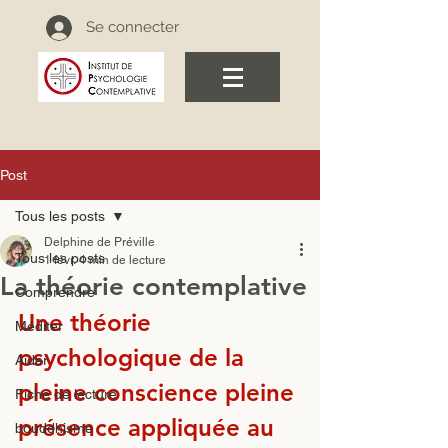
Se connecter
Post
Tous les posts
Delphine de Préville
Tous les posts
1 févr.
4 min de lecture
La théorie contemplative
Comprendre
Une théorie 
Méditer
psychologique de la 
Aider
pleine conscience pleine 
Fiche de lecture
présence appliquée au 
bouddhisme