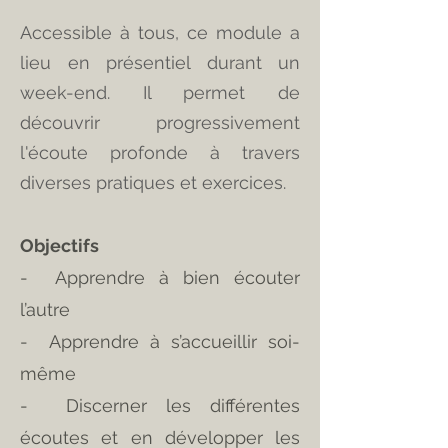
Accessible à tous, ce module a
lieu en présentiel durant un
week-end. Il permet de
découvrir progressivement
l'écoute profonde à travers
diverses pratiques et exercices.
Objectifs
- Apprendre à bien écouter
l’autre
- Apprendre à s’accueillir soi-
même
- Discerner les différentes
écoutes et en développer les