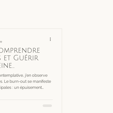
re
Comprendre
 et Guérir
eine
t une
ntemplative, j'en observe
templative
s. Le burn-out se manifeste
ipales : un épuisement
ation d'être écorché vif,
l'on développe un
son travail et envers les