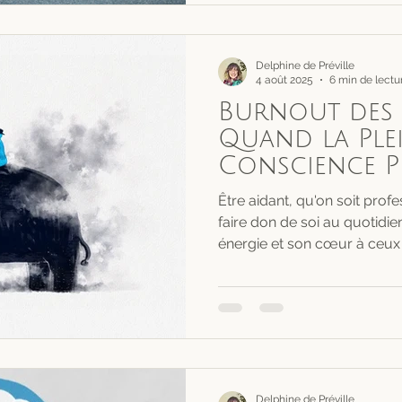
Delphine de Préville
4 août 2025
6 min de lectu
Burnout des 
Quand la Ple
Conscience P
Devient Votr
Être aidant, qu'on soit profe
Ultime
faire don de soi au quotidien
énergie et son cœur à ceux 
cette générosité a un coût : 
compassionnelle, et parfois
Delphine de Préville