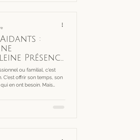
re
Aidants :
ine
leine Présence
e Rempart
ssionnel ou familial, c'est
. C'est offrir son temps, son
qui en ont besoin. Mais
l'épuisement, la fatigue
 le burnout.