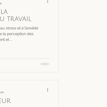
re
 la
u travail
au stress et à l’anxiété
e la perception des
t et ...
ure
œur