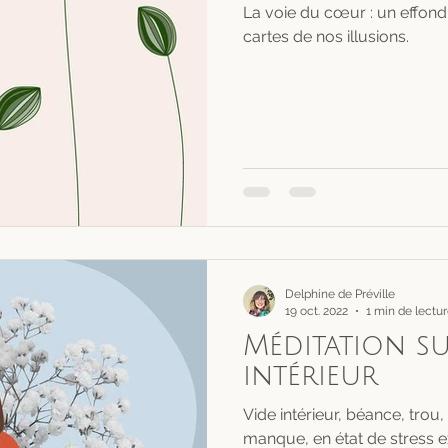
La voie du cœur : un effon
cartes de nos illusions.
Delphine de Préville
19 oct. 2022
1 min de lectu
Méditation su
intérieur
Vide intérieur, béance, trou,
manque, en état de stress e