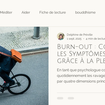
Méditer
Aider
Fiche de lecture
bouddhisme
Delphine de Préville
1 sept. 2025
4 min de lectu
Burn-out : 
les Symptômes
grâce à la Pl
Conscience e
En tant que psychologue co
Approche Con
quotidiennement les ravage
par quatre dimensions princ
émotionnel qui donne la sens
une dépersonnalisation où 
détachement cynique envers 
autres, une diminution du ...